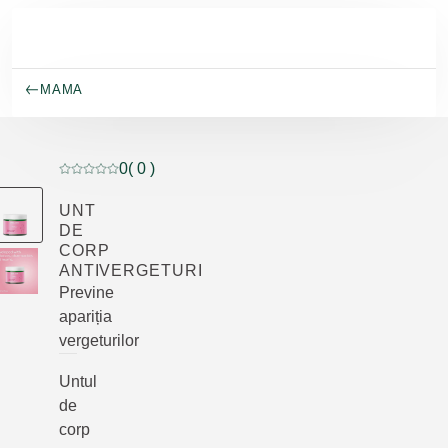
Salt la conținutul principal
MAMA
0
( 0 )
Evaluare curentă: 0 din 5 stele evaluat de 0 clienți
UNT
DE
CORP
ANTIVERGETURI
Previne
apariția
vergeturilor
Untul
de
corp