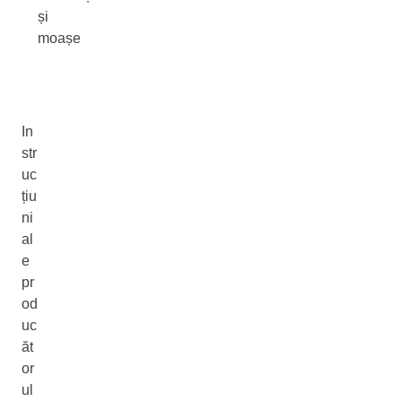
și
moașe
In
str
uc
țiu
ni
al
e
pr
od
uc
ăt
or
ul