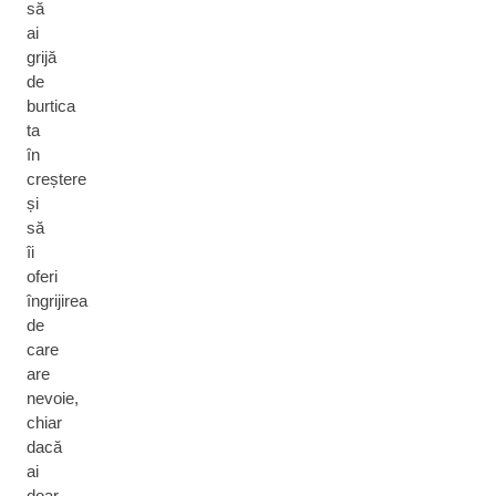
să
ai
grijă
de
burtica
ta
în
creștere
și
să
îi
oferi
îngrijirea
de
care
are
nevoie,
chiar
dacă
ai
doar