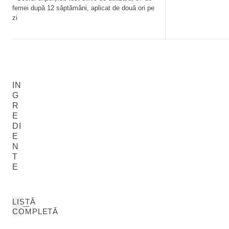
femei după 12 săptămâni, aplicat de două ori pe
zi
IN
G
R
E
DI
E
N
T
E
LISTĂ
COMPLETĂ