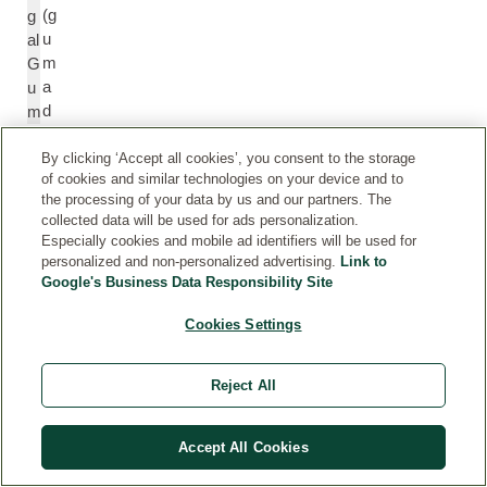
(g
g
u
al
m
G
a
u
d
m
e
a
By clicking ‘Accept all cookies’, you consent to the storage
of cookies and similar technologies on your device and to
c
the processing of your data by us and our partners. The
a
collected data will be used for ads personalization.
ci
Especially cookies and mobile ad identifiers will be used for
a)
personalized and non-personalized advertising.
Link to
Google's Business Data Responsibility Site
A
C
Cookies Settings
ci
itr
d
ic
ci
A
Reject All
tri
ci
c
d
Accept All Cookies