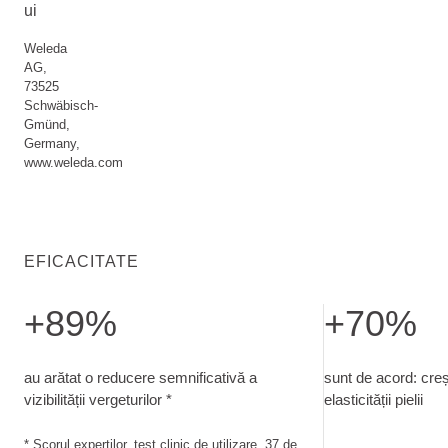
ui
Weleda
AG,
73525
Schwäbisch-
Gmünd,
Germany,
www.weleda.com
EFICACITATE
+89%
+70%
au arătat o reducere semnificativă a vizibilității vergeturilor.
sunt de acord: creș
au arătat o reducere semnificativă a
sunt de acord: creș
vizibilității vergeturilor *
elasticității pielii
* Scorul experților, test clinic de utilizare, 37 de