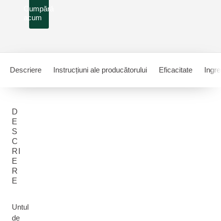
Cumpără
acum
Descriere
Instrucțiuni ale producătorului
Eficacitate
Ingre
D
E
S
C
RI
E
R
E
Untul
de