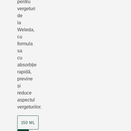
pentru
vergeturi
de
la
Weleda,
cu
formula
sa
cu
absorbție
rapidă,
previne
și
reduce
aspectul
vergeturilor.
150 ML