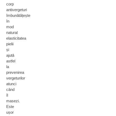
corp
antivergeturi
îmbunătățește
în
mod
natural
elasticitatea
pielii
și
ajută
astfel
la
prevenirea
vergeturilor
atunci
când
îl
masezi.
Este
ușor