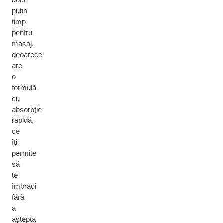
puțin
timp
pentru
masaj,
deoarece
are
o
formulă
cu
absorbție
rapidă,
ce
îți
permite
să
te
îmbraci
fără
a
aștepta