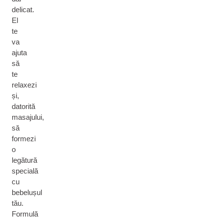
delicat.
El
te
va
ajuta
să
te
relaxezi
și,
datorită
masajului,
să
formezi
o
legătură
specială
cu
bebelușul
tău.
Formulă