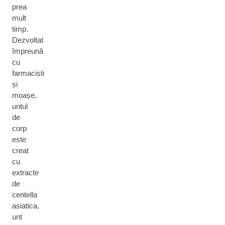
prea
mult
timp.
Dezvoltat
împreună
cu
farmaciști
și
moașe,
untul
de
corp
este
creat
cu
extracte
de
centella
asiatica,
unt