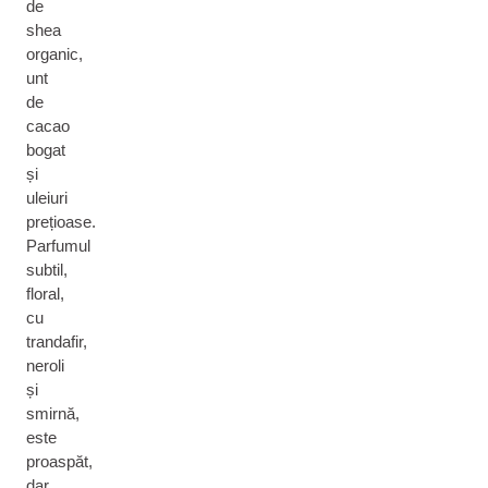
de
shea
organic,
unt
de
cacao
bogat
și
uleiuri
prețioase.
Parfumul
subtil,
floral,
cu
trandafir,
neroli
și
smirnă,
este
proaspăt,
dar