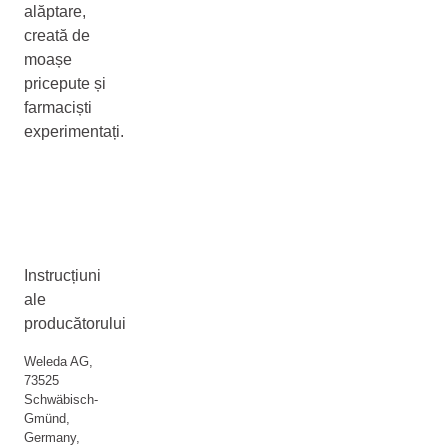
alăptare,
creată de
moașe
pricepute și
farmaciști
experimentați.
Instrucțiuni
ale
producătorului
Weleda AG,
73525
Schwäbisch-
Gmünd,
Germany,