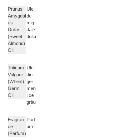
Prunus
Ulei
Amygdal
de
us
mig
Dulcis
dale
(Sweet
dulci
Almond)
Oil
Triticum
Ulei
Vulgare
din
(Wheat)
ger
Germ
men
Oil
i de
grâu
Fragran
Parf
ce
um
(Parfum)