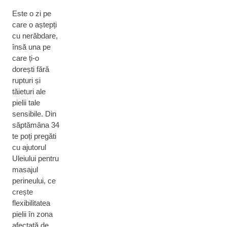
Este o zi pe
care o aștepți
cu nerăbdare,
însă una pe
care ți-o
dorești fără
rupturi și
tăieturi ale
pielii tale
sensibile. Din
săptămâna 34
te poți pregăti
cu ajutorul
Uleiului pentru
masajul
perineului, ce
crește
flexibilitatea
pielii în zona
afectată de