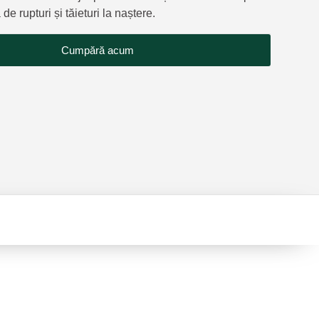
 de rupturi și tăieturi la naștere.
Cumpără acum