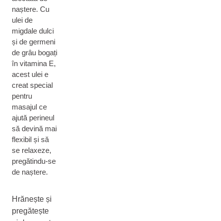
naștere. Cu
ulei de
migdale dulci
și de germeni
de grâu bogați
în vitamina E,
acest ulei e
creat special
pentru
masajul ce
ajută perineul
să devină mai
flexibil și să
se relaxeze,
pregătindu-se
de naștere.
Hrănește și
pregătește