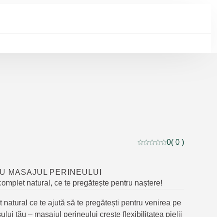
0
( 0 )
Evaluare curentă: 0 din 
U MASAJUL PERINEULUI
omplet natural, ce te pregătește pentru naștere!
 natural ce te ajută să te pregătești pentru venirea pe
lui tău – masajul perineului crește flexibilitatea pielii