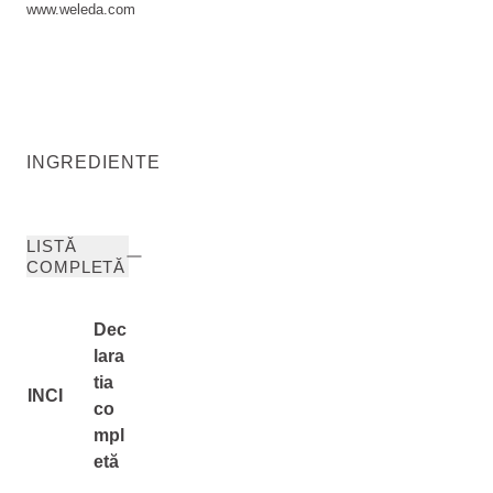
www.weleda.com
INGREDIENTE
LISTĂ
COMPLETĂ
Dec
lara
tia
INCI
co
mpl
etă