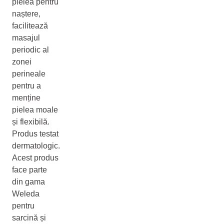
pielea pentru
naștere,
facilitează
masajul
periodic al
zonei
perineale
pentru a
menține
pielea moale
și flexibilă.
Produs testat
dermatologic.
Acest produs
face parte
din gama
Weleda
pentru
sarcină și