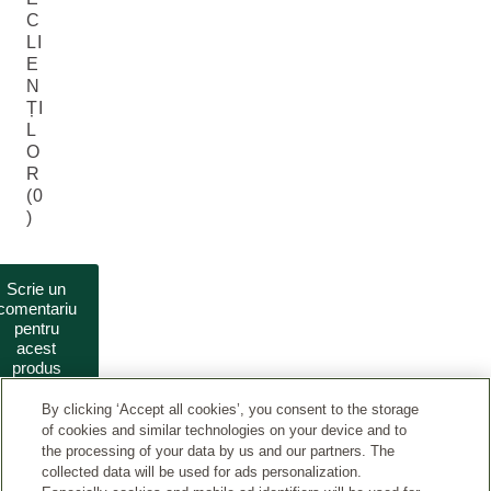
C
LI
E
N
ȚI
L
O
R
(0
)
Scrie un
comentariu
pentru
acest
produs
By clicking ‘Accept all cookies’, you consent to the storage
of cookies and similar technologies on your device and to
the processing of your data by us and our partners. The
collected data will be used for ads personalization.