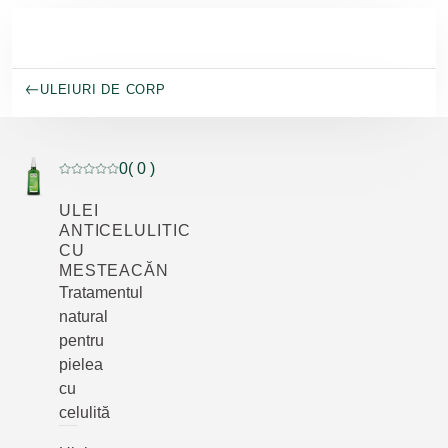
Salt la conținutul principal
ULEIURI DE CORP
0
( 0 )
Evaluare curentă: 0 din 5 stele evaluat de 0 clienți
ULEI
ANTICELULITIC
CU
MESTEACĂN
Tratamentul
natural
pentru
pielea
cu
celulită