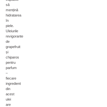
să
mențină
hidratarea
în
piele.
Uleiurile
revigorante
de
grapefruit
și
chiparos
pentru
parfum
–
fiecare
ingredient
din
acest
ulei
are