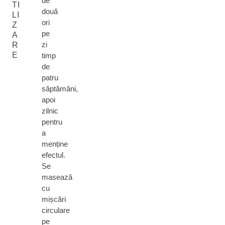
de
TI
două
LI
ori
Z
pe
A
zi
R
E
timp
de
patru
săptămâni,
apoi
zilnic
pentru
a
menține
efectul.
Se
masează
cu
mișcări
circulare
pe