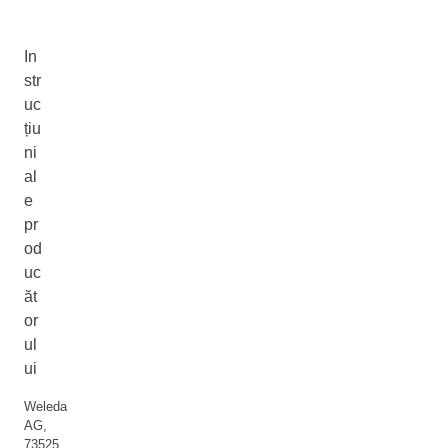
In
str
uc
țiu
ni
al
e
pr
od
uc
ăt
or
ul
ui
Weleda
AG,
73525