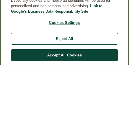
Especially cookies and mobile ad identifiers will be used for
personalized and non-personalized advertising.
Link to
Google's Business Data Responsibility Site
CONTACTE
Cookies Settings
DISPOZIȚII LEGALE
Reject All
Accept All Cookies
Țara
© Weleda 2026