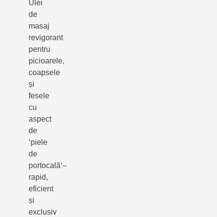
Ulei
de
masaj
revigorant
pentru
picioarele,
coapsele
și
fesele
cu
aspect
de
‘piele
de
portocală‘–
rapid,
eficient
și
exclusiv