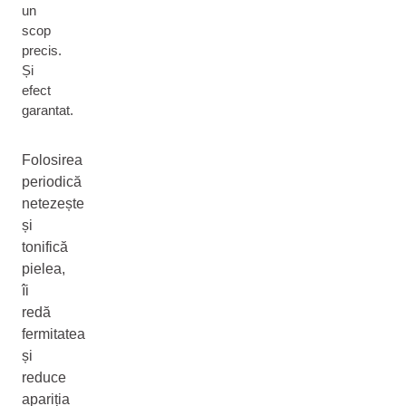
un
scop
precis.
Și
efect
garantat.
Folosirea
periodică
netezește
și
tonifică
pielea,
îi
redă
fermitatea
și
reduce
apariția