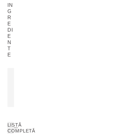
IN
G
R
E
DI
E
N
T
E
EXTRACT DIN FRUNZE DE
BETULA ALBA
Betula Alba Leaf Extract
CITEȘTE MAI MULTE
LISTĂ
COMPLETĂ