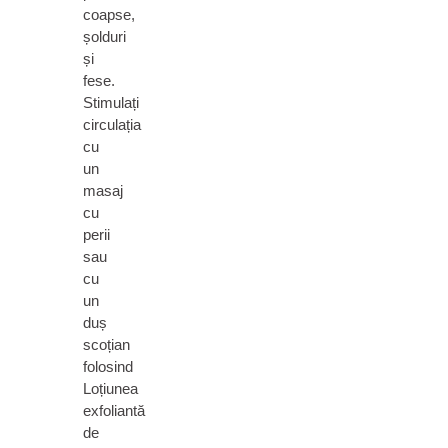
coapse,
șolduri
și
fese.
Stimulați
circulația
cu
un
masaj
cu
perii
sau
cu
un
duș
scoțian
folosind
Loțiunea
exfoliantă
de