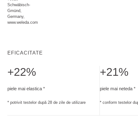
Schwäbisch-
Gmünd,
Germany,
www.weleda.com
EFICACITATE
+22%
+21%
piele mai elastica. potrivit testelor după 28 de zile de utilizar
piele mai neteda. 
piele mai elastica *
piele mai neteda *
* potrivit testelor după 28 de zile de utilizare
* conform testelor dup