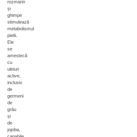
rozmarin
și
ghimpe
stimulează
metabolismul
pielii.
Ele
se
amestecă
cu
uleiuri
active,
inclusiv
de
germeni
de
grâu
și
de
jojoba,
capabile