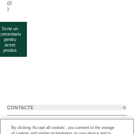
(0
)
Scrie un
comentariu
pentru
acest
produs
CONTACTE
DISPOZIȚII LEGALE
By clicking ‘Accept all cookies’, you consent to the storage
of cookies and similar technologies on your device and to