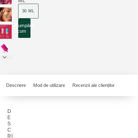
ML
30 ML
Cumpără
acum
Descriere
Mod de utilizare
Recenzii ale clienților
D
E
S
C
RI