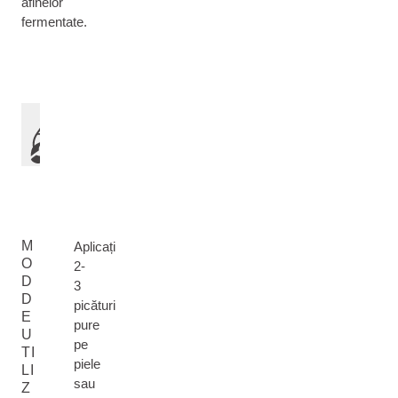
afinelor
fermentate.
M
Aplicați
O
2-
D
3
D
picături
E
pure
U
pe
TI
piele
LI
sau
Z