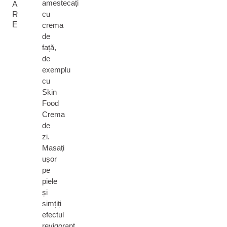
amestecați
A
cu
R
E
crema
de
față,
de
exemplu
cu
Skin
Food
Crema
de
zi.
Masați
ușor
pe
piele
și
simțiți
efectul
revigorant.