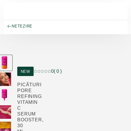
Salt la conținutul principal
NETEZIRE
0
( 0 )
NEW
Evaluare curentă: 0 din 5 stele evaluat de 0 clie
PICĂTURI
PORE
REFINING
VITAMIN
C
SERUM
BOOSTER,
30