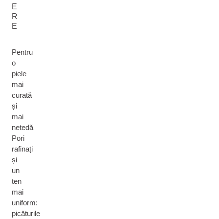
E
R
E
Pentru
o
piele
mai
curată
și
mai
netedă
Pori
rafinați
și
un
ten
mai
uniform:
picăturile