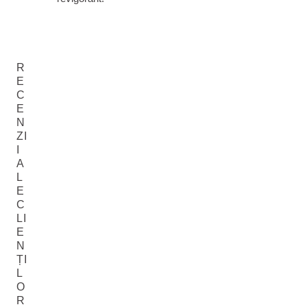
R
E
C
E
N
ZI
I
A
L
E
C
LI
E
N
ȚI
L
O
R