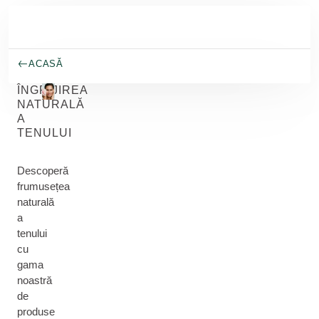
Salt la conținutul principal
ACASĂ
ÎNGRIJIREA
NATURALĂ
A
TENULUI
Descoperă
frumusețea
naturală
a
tenului
cu
gama
noastră
de
produse