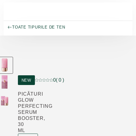
Salt la conținutul principal
TOATE TIPURILE DE TEN
0
( 0 )
NEW
Evaluare curentă: 0 din 5 stele evaluat de 0 clie
PICĂTURI
GLOW
PERFECTING
SERUM
BOOSTER,
30
ML