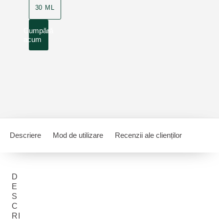
30 ML
Cumpără
acum
Descriere
Mod de utilizare
Recenzii ale clienților
D
E
S
C
RI