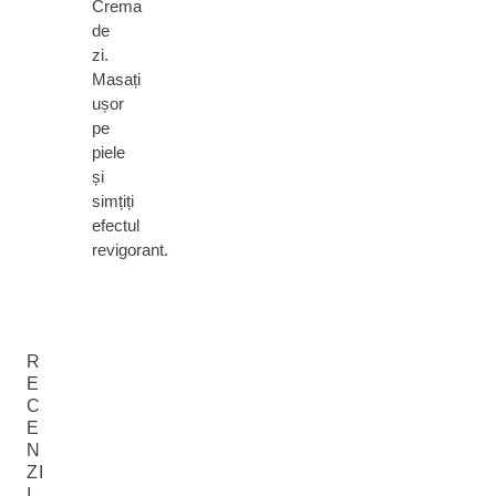
Crema
de
zi.
Masați
ușor
pe
piele
și
simțiți
efectul
revigorant.
R
E
C
E
N
ZI
I