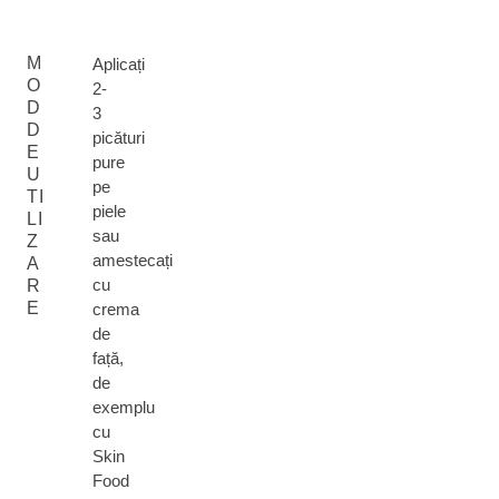
M
Aplicați
O
2-
D
3
D
picături
E
pure
U
pe
TI
piele
LI
sau
Z
amestecați
A
cu
R
E
crema
de
față,
de
exemplu
cu
Skin
Food