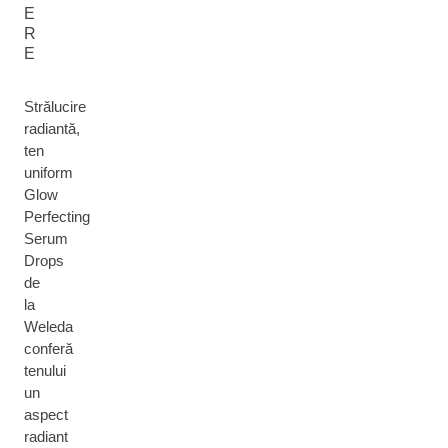
E
R
E
Strălucire
radiantă,
ten
uniform
Glow
Perfecting
Serum
Drops
de
la
Weleda
conferă
tenului
un
aspect
radiant