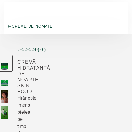
Salt la conținutul principal
CREME DE NOAPTE
0
( 0 )
Evaluare curentă: 0 din 5 stele evaluat de 0 clienți
CREMĂ
HIDRATANTĂ
DE
NOAPTE
SKIN
FOOD
Hrănește
intens
pielea
pe
timp