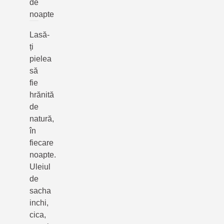
de
noapte
Lasă-
ți
pielea
să
fie
hrănită
de
natură,
în
fiecare
noapte.
Uleiul
de
sacha
inchi,
cica,