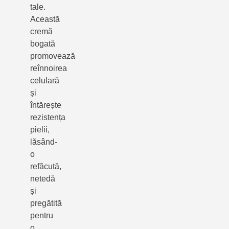
tale.
Această
cremă
bogată
promovează
reînnoirea
celulară
și
întărește
rezistența
pielii,
lăsând-
o
refăcută,
netedă
și
pregătită
pentru
o