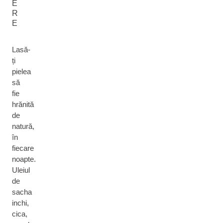
E
R
E
Lasă-
ți
pielea
să
fie
hrănită
de
natură,
în
fiecare
noapte.
Uleiul
de
sacha
inchi,
cica,