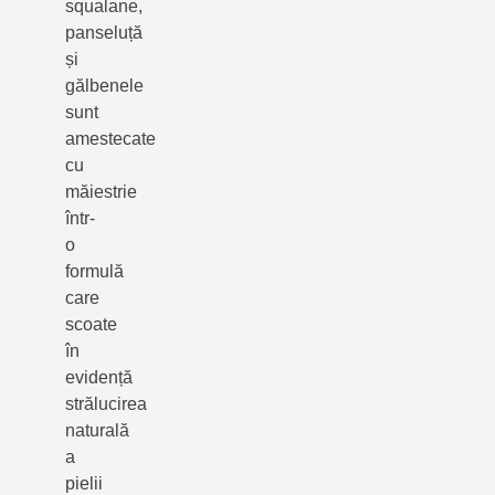
squalane,
panseluță
și
gălbenele
sunt
amestecate
cu
măiestrie
într-
o
formulă
care
scoate
în
evidență
strălucirea
naturală
a
pielii