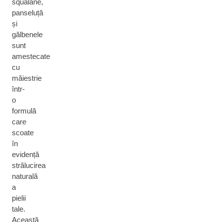
squalane,
panseluță
și
gălbenele
sunt
amestecate
cu
măiestrie
într-
o
formulă
care
scoate
în
evidență
strălucirea
naturală
a
pielii
tale.
Această