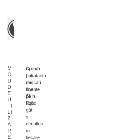
M
Cremă
Aplică
O
hidratantă
prin
D
de
mișcări
D
noapte
fine
E
Skin
pe
U
Food
față,
TI
gât
LI
și
Z
decolteu,
A
în
R
E
fiecare