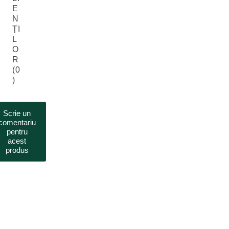
E
N
ȚI
L
O
R
(0
)
Scrie un
comentariu
pentru
acest
produs