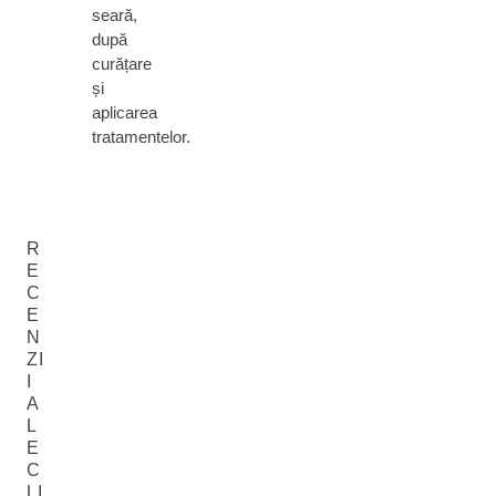
seară,
după
curățare
și
aplicarea
tratamentelor.
R
E
C
E
N
ZI
I
A
L
E
C
LI