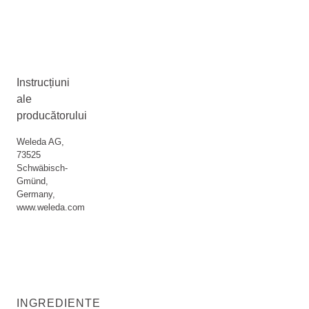
Instrucțiuni
ale
producătorului
Weleda AG,
73525
Schwäbisch-
Gmünd,
Germany,
www.weleda.com
INGREDIENTE