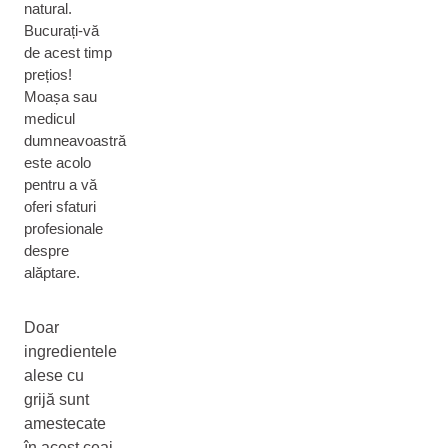
natural.
Bucurați-vă
de acest timp
prețios!
Moașa sau
medicul
dumneavoastră
este acolo
pentru a vă
oferi sfaturi
profesionale
despre
alăptare.
Doar
ingredientele
alese cu
grijă sunt
amestecate
în acest ceai