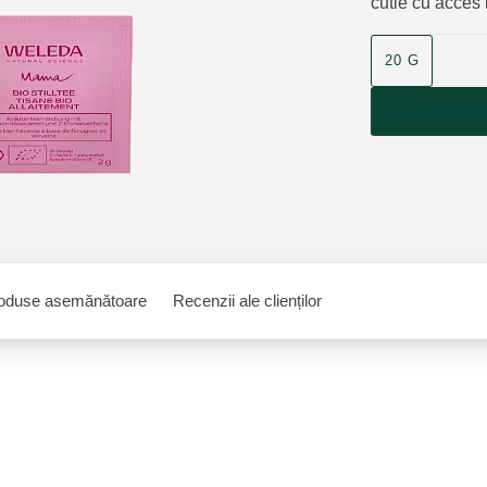
cutie cu acces 
20 G
oduse asemănătoare
Recenzii ale clienților