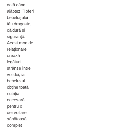
dată când
alăptezi îi oferi
bebelușului
tău dragoste,
căldură și
siguranță.
Acest mod de
relaționare
crează
legături
strânse între
voi doi, iar
bebelușul
obține toată
nutriția
necesară
pentru o
dezvoltare
sănătoasă,
complet