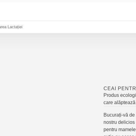
rea Lactației
CEAI PENTR
Produs ecologi
care alăptează
Bucurați-vă de 
nostru delicios
pentru mamele c