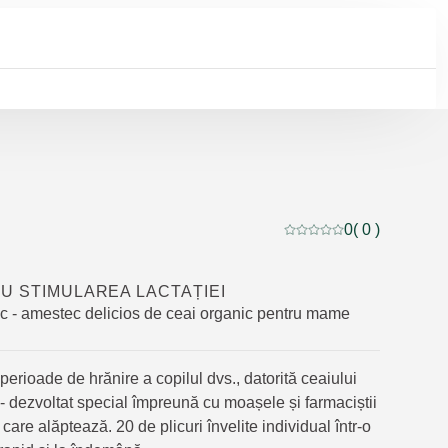
0
( 0 )
Evaluare curentă: 0 din 
U STIMULAREA LACTAȚIEI
c - amestec delicios de ceai organic pentru mame
perioade de hrănire a copilul dvs., datorită ceaiului
 - dezvoltat special împreună cu moașele și farmaciștii
are alăptează. 20 de plicuri învelite individual într-o