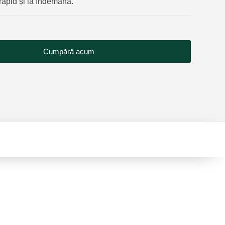
rapid și la îndemână.
Cumpără acum