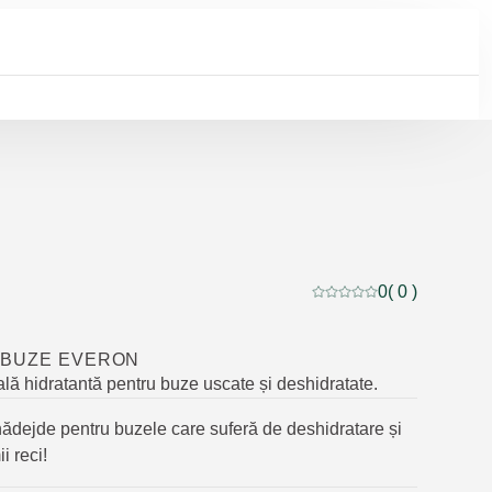
0
( 0 )
Evaluare curentă: 0 din 
 BUZE EVERON
ală hidratantă pentru buze uscate și deshidratate.
nădejde pentru buzele care suferă de deshidratare și
i reci!