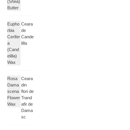
(Shea)
Butter
Eupho
Ceara
rbia
de
Cerifer
Cande
a
lilla
(Cand
elilla)
Wax
Rosa
Ceara
Dama
din
scena
flori de
Flower
Trand
Wax
afir de
Dama
sc