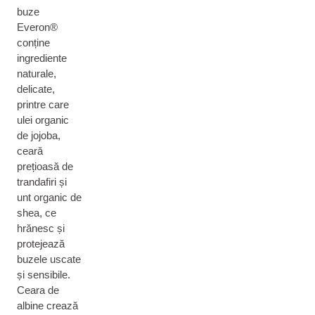
buze
Everon®
conține
ingrediente
naturale,
delicate,
printre care
ulei organic
de jojoba,
ceară
prețioasă de
trandafiri și
unt organic de
shea, ce
hrănesc și
protejează
buzele uscate
și sensibile.
Ceara de
albine crează