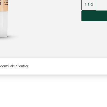
4.8 G
enzii ale clienților