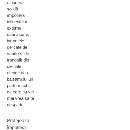
o barieră
solidă
împotriva
influențelor
externe
dăunătoare,
iar notele
delicate de
vanilie și de
trandafir din
uleiurile
eterice dau
balsamului un
parfum subtil
de care nu vei
mai vrea să te
desparți.
Protejează
împotriva