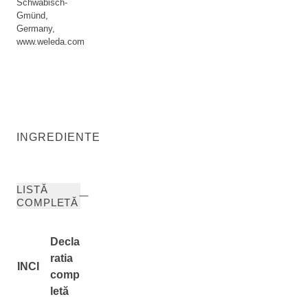
Schwäbisch-
Gmünd,
Germany,
www.weleda.com
INGREDIENTE
LISTĂ
COMPLETĂ
Decla
ratia
INCI
comp
letă