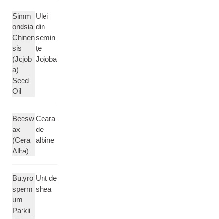
Simm
Ulei
ondsia
din
Chinen
semin
sis
țe
(Jojob
Jojoba
a)
Seed
Oil
Beesw
Ceara
ax
de
(Cera
albine
Alba)
Butyro
Unt de
sperm
shea
um
Parkii