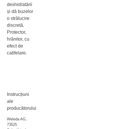
deshidratării
și dă buzelor
o strălucire
discretă.
Protector,
hrănitor, cu
efect de
catifelare.
Instrucțiuni
ale
producătorului
Weleda AG,
73525