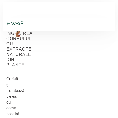
Salt la conținutul principal
ACASĂ
ÎNGRIJIREA
CORPULUI
CU
EXTRACTE
NATURALE
DIN
PLANTE
Curăță
și
hidratează
pielea
cu
gama
noastră