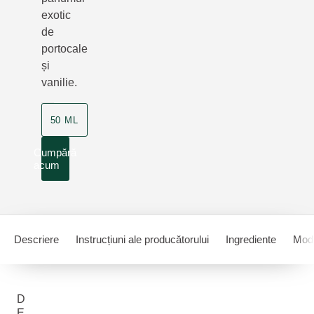
exotic
de
portocale
și
vanilie.
50 ML
Cumpără
acum
Descriere
Instrucțiuni ale producătorului
Ingrediente
Mod 
D
E