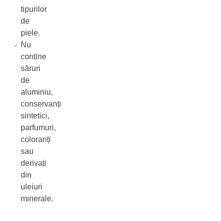
tipurilor
de
piele.
Nu
conține
săruri
de
aluminiu,
conservanți
sintetici,
parfumuri,
coloranți
sau
derivați
din
uleiuri
minerale.