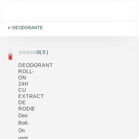
Salt la conținutul principal
DEODORANTE
0
( 0 )
Evaluare curentă: 0 din 5 stele evaluat de 0 clienți
DEODORANT
ROLL-
ON
24H
CU
EXTRACT
DE
RODIE
Deo
Roll-
On
ușor