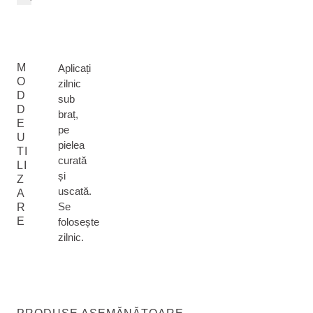
M
Aplicați
O
zilnic
D
sub
D
braț,
E
pe
U
pielea
TI
curată
LI
și
Z
uscată.
A
Se
R
E
folosește
zilnic.