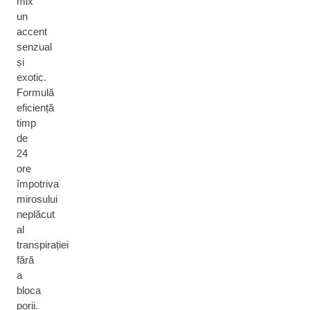
mix
un
accent
senzual
și
exotic.
Formulă
eficiență
timp
de
24
ore
împotriva
mirosului
neplăcut
al
transpirației
fără
a
bloca
porii.