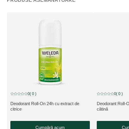
PRODUSE ASEMĂNĂTOARE
0
( 0 )
0
( 0 )
Evaluare curentă: 0 din 5 stele evaluat de 0 clienți
Evaluare curentă: 0 
Deodorant Roll-On 24h cu extract de
Deodorant Roll-O
VEZI PRODUSUL:
VEZI PRODUSUL
citrice
cătină
Cumpără acum
Cu