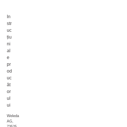
In
str
uc
țiu
ni
al
e
pr
od
uc
ăt
or
ul
ui
Weleda
AG,
73525