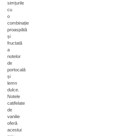
simțurile
cu
o
combinație
proaspătă
și
fructată
a
notelor
de
portocală
și
lemn
dulce.
Notele
catifelate
de
vanilie
oferă
acestui