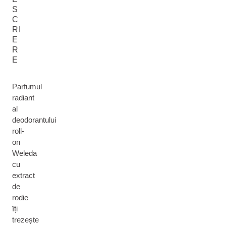
S
C
RI
E
R
E
Parfumul
radiant
al
deodorantului
roll-
on
Weleda
cu
extract
de
rodie
îți
trezește