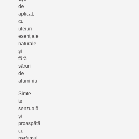
de
aplicat,
cu
uleiuri
esențiale
naturale
și
fără
săruri
de
aluminiu
Simte-
te
senzuală
și
proaspătă
cu
parfumul