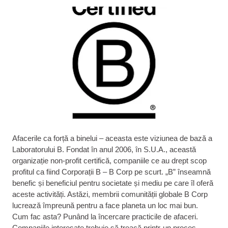
Afacerile ca forță a binelui – aceasta este viziunea de bază a
Laboratorului B. Fondat în anul 2006, în S.U.A., această
organizație non-profit certifică, companiile ce au drept scop
profitul ca fiind Corporații B – B Corp pe scurt. „B” înseamnă
benefic și beneficiul pentru societate și mediu pe care îl oferă
aceste activități. Astăzi, membrii comunității globale B Corp
lucrează împreună pentru a face planeta un loc mai bun.
Cum fac asta? Punând la încercare practicile de afaceri.
Companiile interesate trebuie să treacă printr-un proces