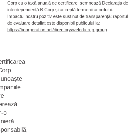
Corp cu o taxă anuală de certificare, semnează Declarația de
interdependență B Corp și acceptă termenii acordului.
Impactul nostru pozitiv este susținut de transparență: raportul
de evaluare detaliat este disponibil publicului la:
https://bcorporation.net/directory/weleda-a-g-group
rtificarea
Corp
cunoaște
mpaniile
re
erează
r-o
nieră
sponsabilă,