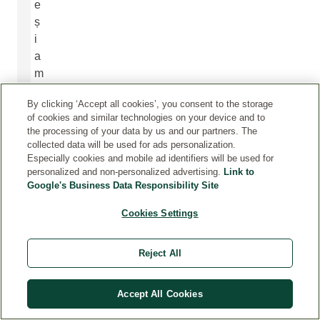
e
ș
i
a
m
b
By clicking ‘Accept all cookies’, you consent to the storage
a
of cookies and similar technologies on your device and to
l
the processing of your data by us and our partners. The
a
collected data will be used for ads personalization.
Especially cookies and mobile ad identifiers will be used for
r
personalized and non-personalized advertising.
Link to
e
Google's Business Data Responsibility Site
,
i
Cookies Settings
n
c
Reject All
l
u
Accept All Cookies
s
i