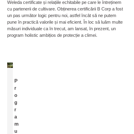
Weleda certificate și relațiile echitabile pe care le întreținem
cu partenerii de cultivare. Obținerea certificării B Corp a fost
un pas următor logic pentru noi, astfel încât să ne putem
pune în practică valorile și mai eficient. În loc să luăm multe
măsuri individuale ca în trecut, am lansat, în prezent, un
program holistic ambițios de protecție a climei.
P
r
o
g
r
a
m
u