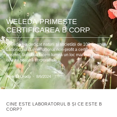
WELEDA PRIMEȘTE
CERTIFICAREA B CORP
Weleda s-a dedicat naturii și societății de 100 de ani.
Laboratorul B internațional non-profit a certificat, în
prezent, faptul că facem lumea un loc mai bun prin
cultura noastră corporativă.
Weleda Group
·
8/6/2024
CINE ESTE LABORATORUL B ȘI CE ESTE B
CORP?