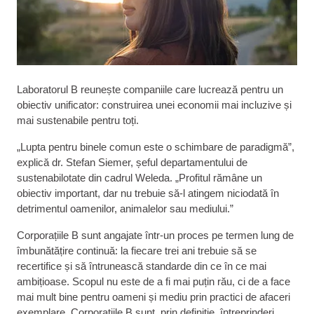
Laboratorul B reunește companiile care lucrează pentru un
obiectiv unificator: construirea unei economii mai incluzive și
mai sustenabile pentru toți.
„Lupta pentru binele comun este o schimbare de paradigmă”,
explică dr. Stefan Siemer, șeful departamentului de
sustenabilotate din cadrul Weleda. „Profitul rămâne un
obiectiv important, dar nu trebuie să-l atingem niciodată în
detrimentul oamenilor, animalelor sau mediului.”
Corporațiile B sunt angajate într-un proces pe termen lung de
îmbunătățire continuă: la fiecare trei ani trebuie să se
recertifice și să întrunească standarde din ce în ce mai
ambițioase. Scopul nu este de a fi mai puțin rău, ci de a face
mai mult bine pentru oameni și mediu prin practici de afaceri
exemplare. Corporațiile B sunt, prin definiție, întreprinderi