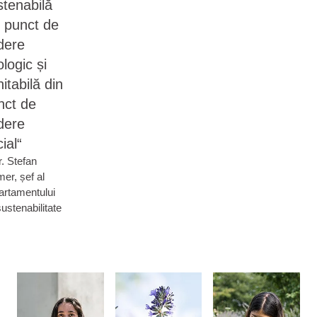
stenabilă
n punct de
dere
logic și
itabilă din
nct de
dere
ial“
r. Stefan
er, șef al
artamentului
ustenabilitate