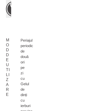
M
Periajul
O
periodic
D
de
D
două
E
ori
U
pe
TI
zi
LI
cu
Z
Gelul
A
de
R
E
dinți
cu
ierburi