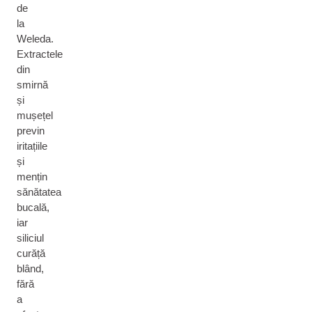
de
la
Weleda.
Extractele
din
smirnă
și
mușețel
previn
iritațiile
și
mențin
sănătatea
bucală,
iar
siliciul
curăță
blând,
fără
a