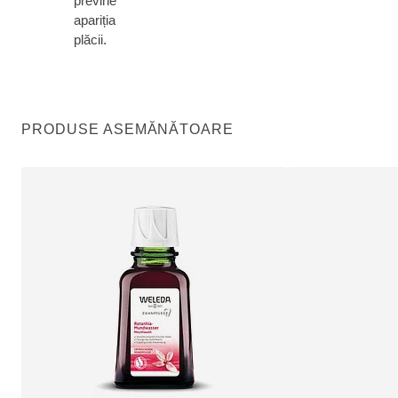
previne
apariția
plăcii.
PRODUSE ASEMĂNĂTOARE