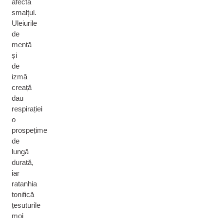
afecta
smalțul.
Uleiurile
de
mentă
și
de
izmă
creață
dau
respirației
o
prospețime
de
lungă
durată,
iar
ratanhia
tonifică
țesuturile
moi