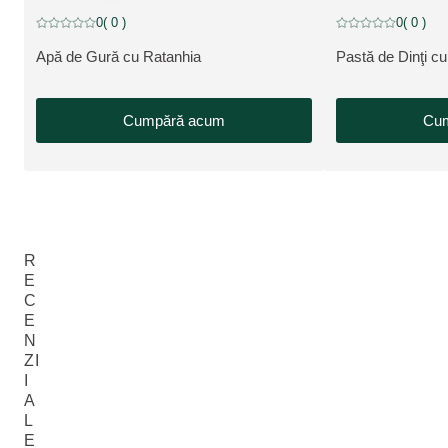
0
( 0 )
0
( 0 )
Evaluare curentă: 0 din 5 stele evaluat de 0 clienți
Evaluare curentă: 0 
Apă de Gură cu Ratanhia
Pastă de Dinţi c
VEZI PRODUSUL:
VEZI PRODUSUL
Cumpără acum
Cu
R
E
C
E
N
ZI
I
A
L
E