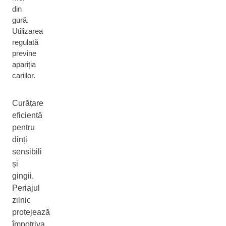
din
gură.
Utilizarea
regulată
previne
apariția
cariilor.
Curățare
eficientă
pentru
dinți
sensibili
și
gingii.
Periajul
zilnic
protejează
împotriva