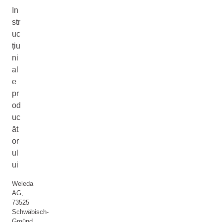
In
str
uc
țiu
ni
al
e
pr
od
uc
ăt
or
ul
ui
Weleda
AG,
73525
Schwäbisch-
Gmünd,