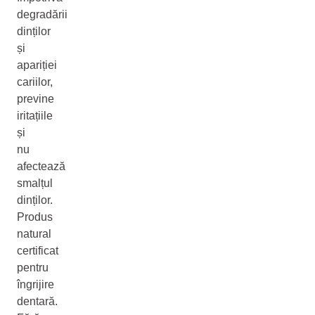
degradării
dinților
și
apariției
cariilor,
previne
iritațiile
și
nu
afectează
smalțul
dinților.
Produs
natural
certificat
pentru
îngrijire
dentară.