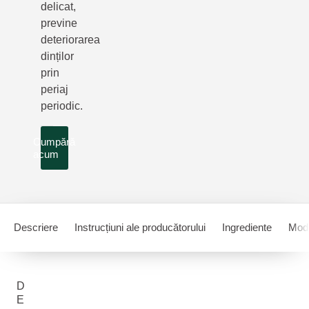
delicat,
previne
deteriorarea
dinților
prin
periaj
periodic.
Cumpără
acum
Descriere
Instrucțiuni ale producătorului
Ingrediente
Mod 
D
E