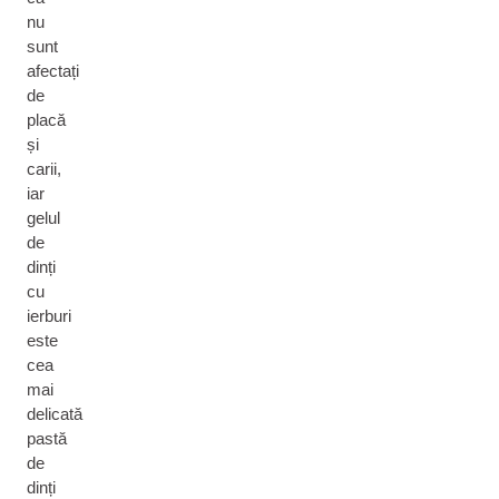
nu
sunt
afectați
de
placă
și
carii,
iar
gelul
de
dinți
cu
ierburi
este
cea
mai
delicată
pastă
de
dinți