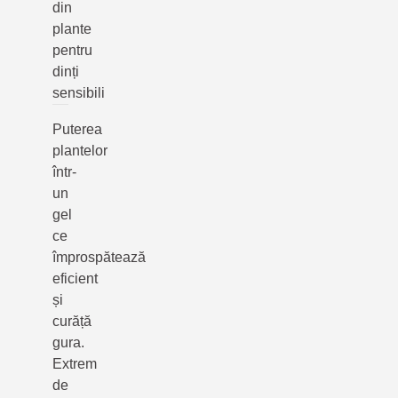
din
plante
pentru
dinți
sensibili
Puterea
plantelor
într-
un
gel
ce
împrospătează
eficient
și
curăță
gura.
Extrem
de