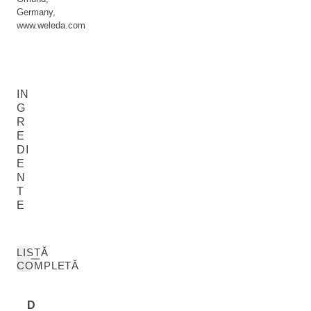
Germany,
www.weleda.com
IN
G
R
E
DI
E
N
T
E
LISTĂ
COMPLETĂ
D