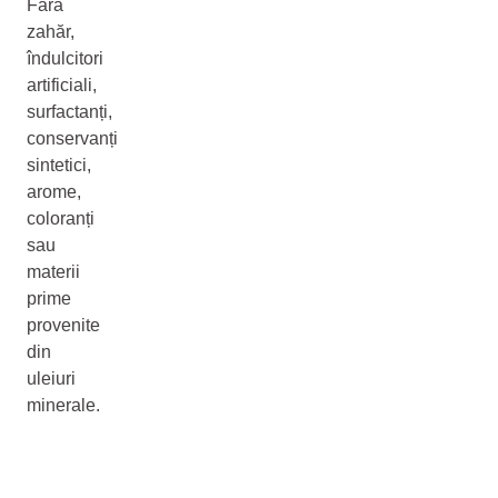
Fără
zahăr,
îndulcitori
artificiali,
surfactanți,
conservanți
sintetici,
arome,
coloranți
sau
materii
prime
provenite
din
uleiuri
minerale.