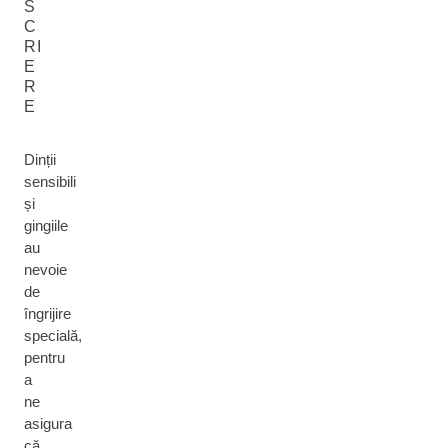
S
C
RI
E
R
E
Dinții
sensibili
și
gingiile
au
nevoie
de
îngrijire
specială,
pentru
a
ne
asigura
că