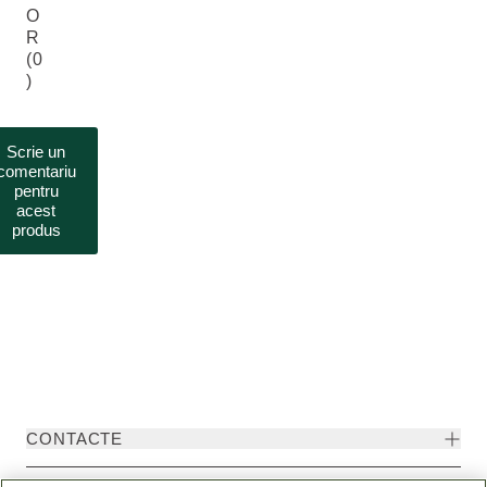
O
R
(0
)
Scrie un
comentariu
pentru
acest
produs
CONTACTE