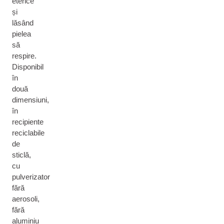
eterice
și
lăsând
pielea
să
respire.
Disponibil
în
două
dimensiuni,
în
recipiente
reciclabile
de
sticlă,
cu
pulverizator
fără
aerosoli,
fără
aluminiu