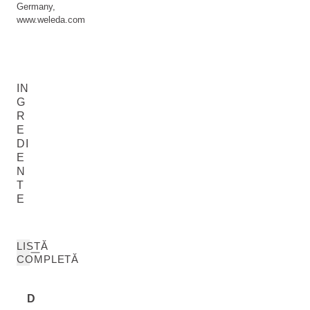
Germany,
www.weleda.com
IN
G
R
E
DI
E
N
T
E
LISTĂ
COMPLETĂ
D