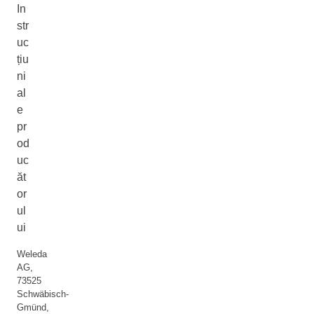
In
str
uc
țiu
ni
al
e
pr
od
uc
ăt
or
ul
ui
Weleda
AG,
73525
Schwäbisch-
Gmünd,