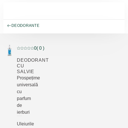
Salt la conținutul principal
DEODORANTE
0
( 0 )
Evaluare curentă: 0 din 5 stele evaluat de 0 clienți
DEODORANT
CU
SALVIE
Prospețime
universală
cu
parfum
de
ierburi
Uleiurile