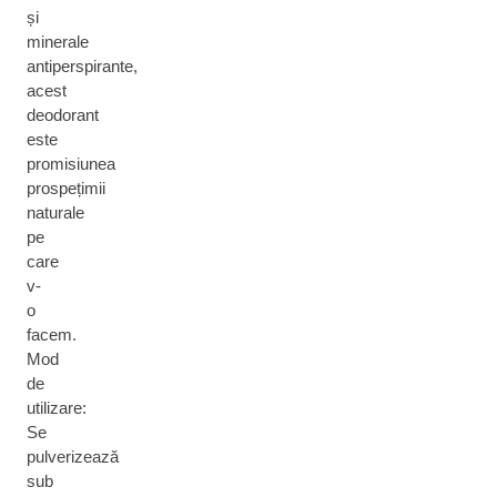
și
minerale
antiperspirante,
acest
deodorant
este
promisiunea
prospețimii
naturale
pe
care
v-
o
facem.
Mod
de
utilizare:
Se
pulverizează
sub