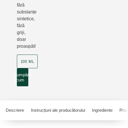
fără
substanțe
sintetice,
fără
griji,
doar
proaspăt!
100 ML
Cumpără
acum
Descriere
Instrucțiuni ale producătorului
Ingrediente
Pro