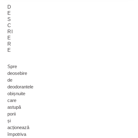
D
E
S
C
RI
E
R
E
Spre
deosebire
de
deodorantele
obișnuite
care
astupă
porii
și
acționează
împotriva