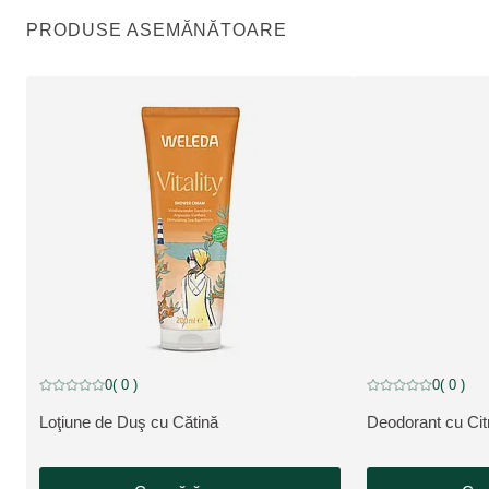
PRODUSE ASEMĂNĂTOARE
0
( 0 )
0
( 0 )
Evaluare curentă: 0 din 5 stele evaluat de 0 clienți
Evaluare curentă: 0 
Loţiune de Duş cu Cătină
Deodorant cu Cit
VEZI PRODUSUL:
VEZI PRODUSUL