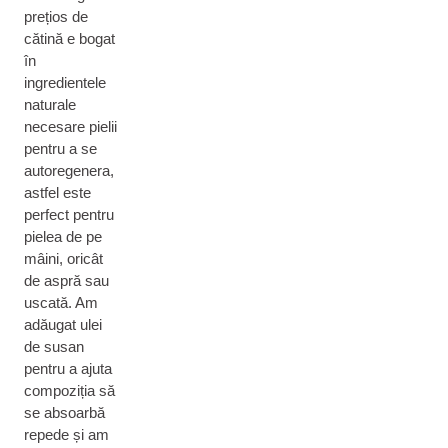
prețios de
cătină e bogat
în
ingredientele
naturale
necesare pielii
pentru a se
autoregenera,
astfel este
perfect pentru
pielea de pe
mâini, oricât
de aspră sau
uscată. Am
adăugat ulei
de susan
pentru a ajuta
compoziția să
se absoarbă
repede și am