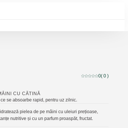
0
( 0 )
Evaluare curentă: 0 din 
ÂINI CU CĂTINĂ
e se absoarbe rapid, pentru uz zilnic.
idratează pielea de pe mâini cu uleiuri prețioase,
anțe nutritive și cu un parfum proaspăt, fructat.