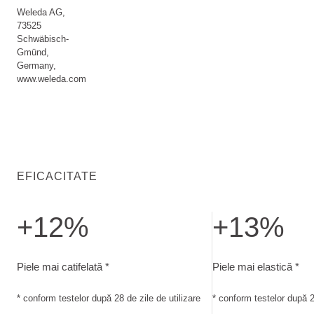
Weleda AG,
73525
Schwäbisch-
Gmünd,
Germany,
www.weleda.com
EFICACITATE
+12%
+13%
Piele mai catifelată. conform testelor după 28 de zile de utili
Piele mai elastică. c
Piele mai catifelată *
Piele mai elastică *
* conform testelor după 28 de zile de utilizare
* conform testelor după 28