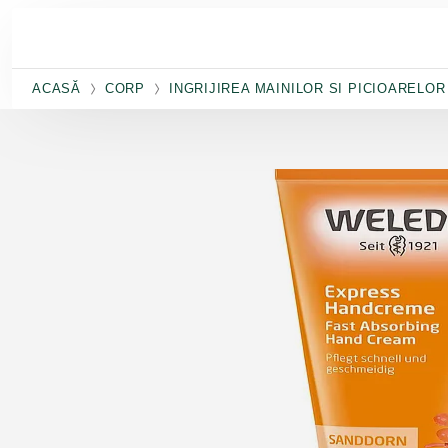
Salt la conținutul principal
ACASĂ
CORP
INGRIJIREA MAINILOR SI PICIOARELOR