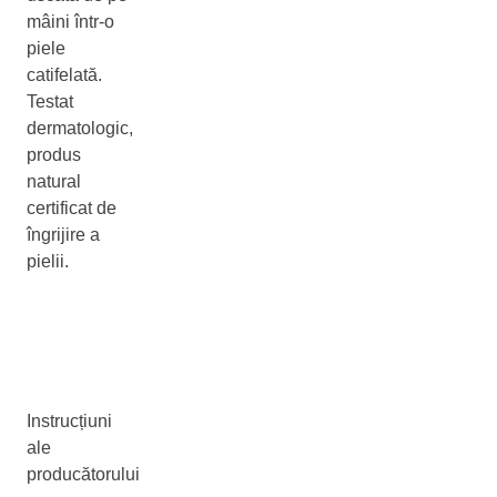
mâini într-o
piele
catifelată.
Testat
dermatologic,
produs
natural
certificat de
îngrijire a
pielii.
Instrucțiuni
ale
producătorului