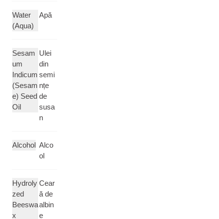
Water
Apă
(Aqua)
Sesam
Ulei
um
din
Indicum
semi
(Sesam
nțe
e) Seed
de
Oil
susa
n
Alcohol
Alco
ol
Hydroly
Cear
zed
ă de
Beeswa
albin
x
e