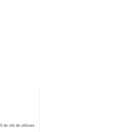
zare
onform testelor după 28 de zile de utilizare
 de zile de utilizare