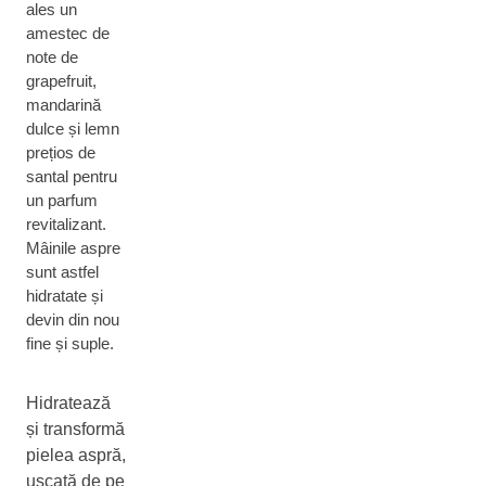
ales un
amestec de
note de
grapefruit,
mandarină
dulce și lemn
prețios de
santal pentru
un parfum
revitalizant.
Mâinile aspre
sunt astfel
hidratate și
devin din nou
fine și suple.
Hidratează
și transformă
pielea aspră,
uscată de pe