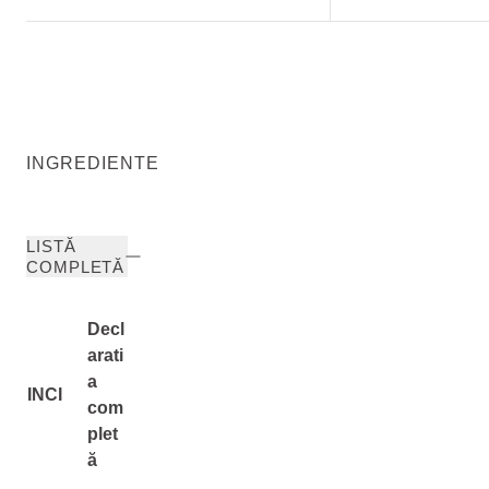
INGREDIENTE
LISTĂ
COMPLETĂ
Decl
arati
a
INCI
com
plet
ă