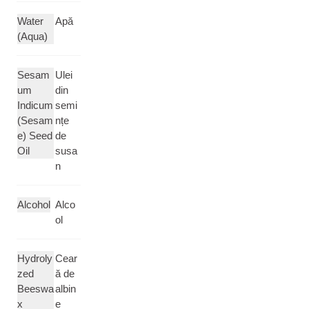
Water
Apă
(Aqua)
Sesam
Ulei
um
din
Indicum
semi
(Sesam
nțe
e) Seed
de
Oil
susa
n
Alcohol
Alco
ol
Hydroly
Cear
zed
ă de
Beeswa
albin
x
e