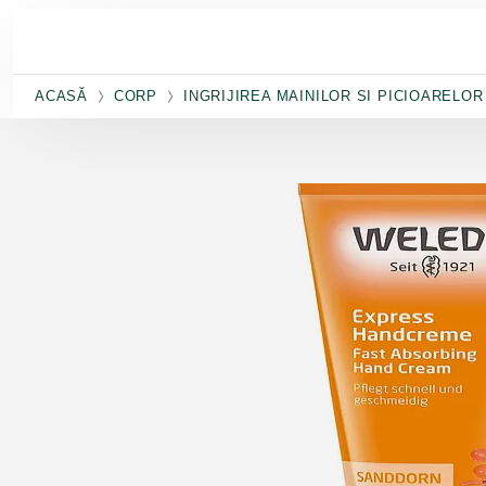
Salt la conținutul principal
ACASĂ
CORP
INGRIJIREA MAINILOR SI PICIOARELOR