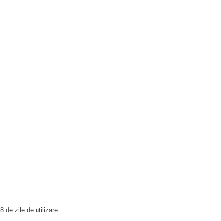
zare
onform testelor după 28 de zile de utilizare
 de zile de utilizare