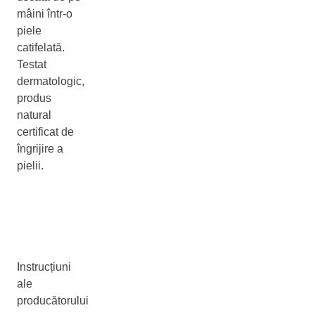
mâini într-o
piele
catifelată.
Testat
dermatologic,
produs
natural
certificat de
îngrijire a
pielii.
Instrucțiuni
ale
producătorului