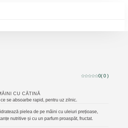
0
( 0 )
Evaluare curentă: 0 din 
ÂINI CU CĂTINĂ
e se absoarbe rapid, pentru uz zilnic.
idratează pielea de pe mâini cu uleiuri prețioase,
anțe nutritive și cu un parfum proaspăt, fructat.