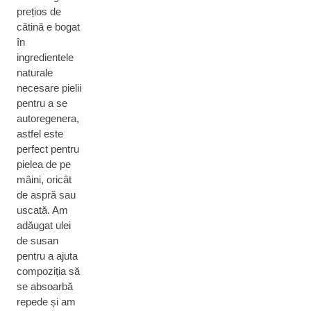
prețios de
cătină e bogat
în
ingredientele
naturale
necesare pielii
pentru a se
autoregenera,
astfel este
perfect pentru
pielea de pe
mâini, oricât
de aspră sau
uscată. Am
adăugat ulei
de susan
pentru a ajuta
compoziția să
se absoarbă
repede și am