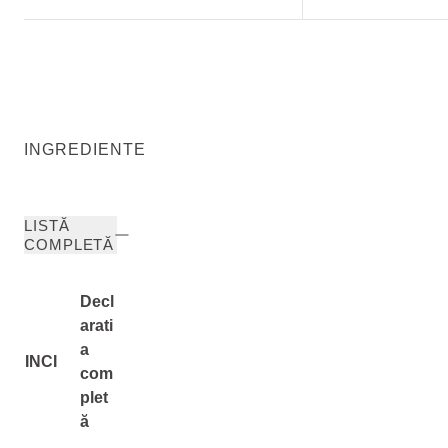
INGREDIENTE
LISTĂ
COMPLETĂ
Decl
arati
a
INCI
com
plet
ă