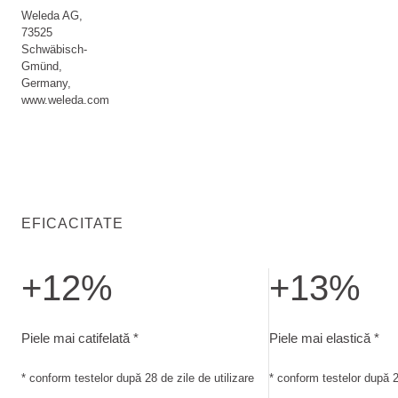
Weleda AG,
73525
Schwäbisch-
Gmünd,
Germany,
www.weleda.com
EFICACITATE
+12%
+13%
Piele mai catifelată. conform testelor după 28 de zile de utili
Piele mai elastică. c
Piele mai catifelată *
Piele mai elastică *
* conform testelor după 28 de zile de utilizare
* conform testelor după 28