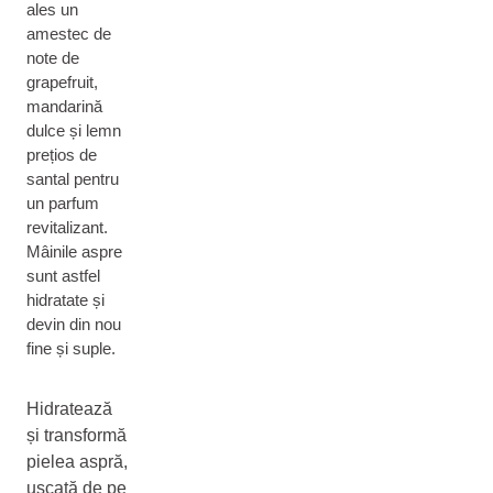
ales un
amestec de
note de
grapefruit,
mandarină
dulce și lemn
prețios de
santal pentru
un parfum
revitalizant.
Mâinile aspre
sunt astfel
hidratate și
devin din nou
fine și suple.
Hidratează
și transformă
pielea aspră,
uscată de pe