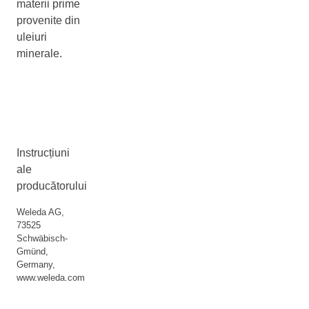
materii prime
provenite din
uleiuri
minerale.
Instrucțiuni
ale
producătorului
Weleda AG,
73525
Schwäbisch-
Gmünd,
Germany,
www.weleda.com