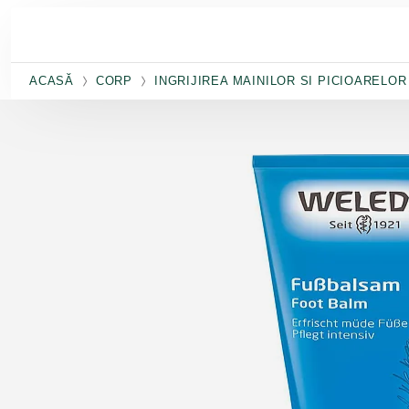
Salt la conținutul principal
ACASĂ
CORP
INGRIJIREA MAINILOR SI PICIOARELOR