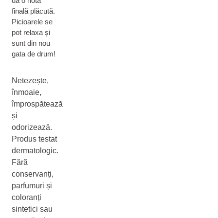
dă o notă
finală plăcută.
Picioarele se
pot relaxa și
sunt din nou
gata de drum!
Netezește,
înmoaie,
împrospătează
și
odorizează.
Produs testat
dermatologic.
Fără
conservanți,
parfumuri și
coloranți
sintetici sau