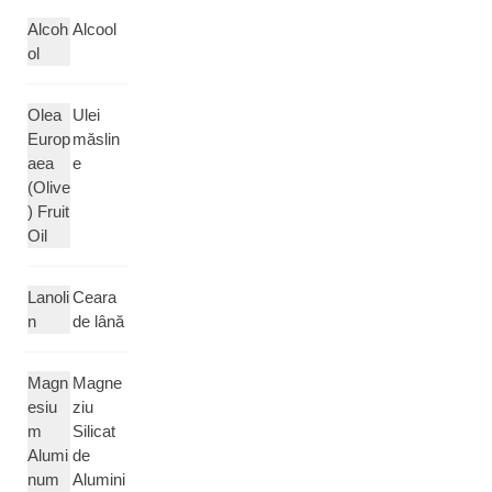
Alcoh
Alcool
ol
Olea
Ulei
Europ
măslin
aea
e
(Olive
) Fruit
Oil
Lanoli
Ceara
n
de lână
Magn
Magne
esiu
ziu
m
Silicat
Alumi
de
num
Alumini