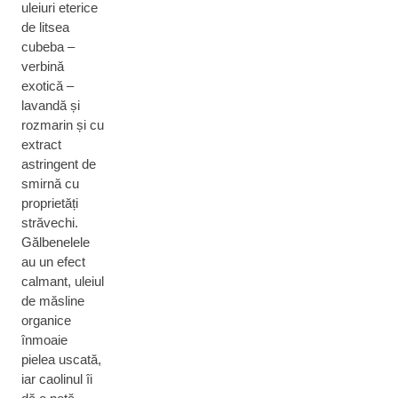
uleiuri eterice
de litsea
cubeba –
verbină
exotică –
lavandă și
rozmarin și cu
extract
astringent de
smirnă cu
proprietăți
străvechi.
Gălbenelele
au un efect
calmant, uleiul
de măsline
organice
înmoaie
pielea uscată,
iar caolinul îi