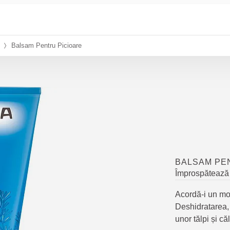
Balsam Pentru Picioare
BALSAM PE
Împrospătează 
Acordă-i un mom
Deshidratarea, 
unor tălpi și că