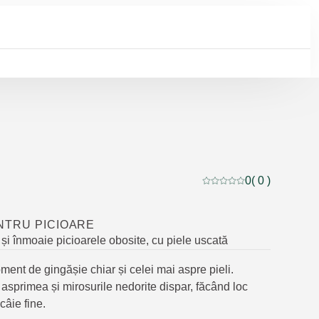
0
( 0 )
Evaluare curentă: 0 din 
NTRU PICIOARE
și înmoaie picioarele obosite, cu piele uscată
ent de gingășie chiar și celei mai aspre pieli.
asprimea și mirosurile nedorite dispar, făcând loc
lcâie fine.