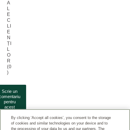
A
L
E
C
LI
E
N
ȚI
L
O
R
(0
)
Scrie un
comentariu
pentru
acest
produs
By clicking ‘Accept all cookies’, you consent to the storage
of cookies and similar technologies on your device and to
the processing of your data by us and our partners. The