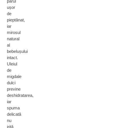
părul
ușor
de
pieptănat,
iar
mirosul
natural
al
bebelușului
intact.
Uleiul
de
migdale
dulci
previne
deshidratarea,
iar
spuma
delicată
nu
irită