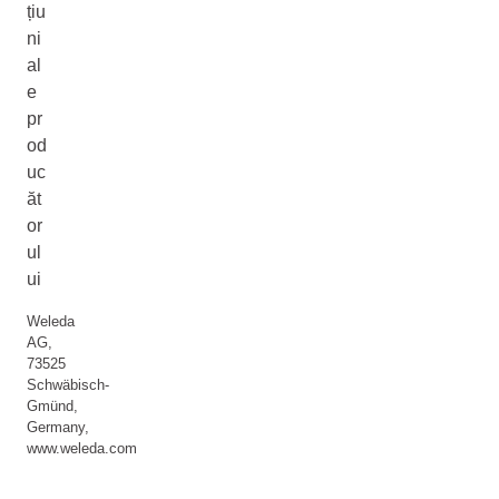
țiu
ni
al
e
pr
od
uc
ăt
or
ul
ui
Weleda
AG,
73525
Schwäbisch-
Gmünd,
Germany,
www.weleda.com