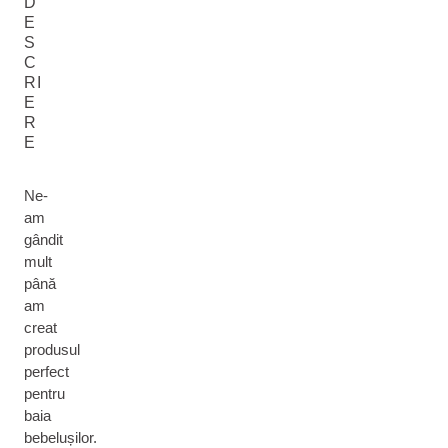
D
E
S
C
RI
E
R
E
Ne-
am
gândit
mult
până
am
creat
produsul
perfect
pentru
baia
bebelușilor.