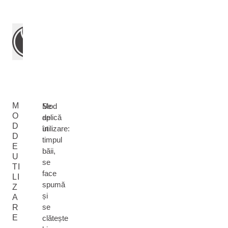
M
Mod
Se
O
de
aplică
D
utilizare:
în
D
timpul
E
băii,
U
se
TI
face
LI
spumă
Z
și
A
se
R
E
clătește