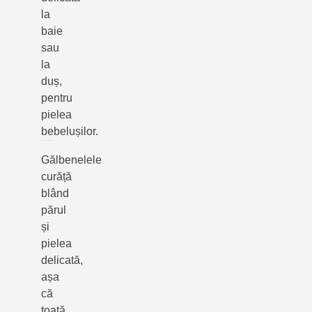
la
baie
sau
la
duș,
pentru
pielea
bebelușilor.
Gălbenelele
curăță
blând
părul
și
pielea
delicată,
așa
că
toată