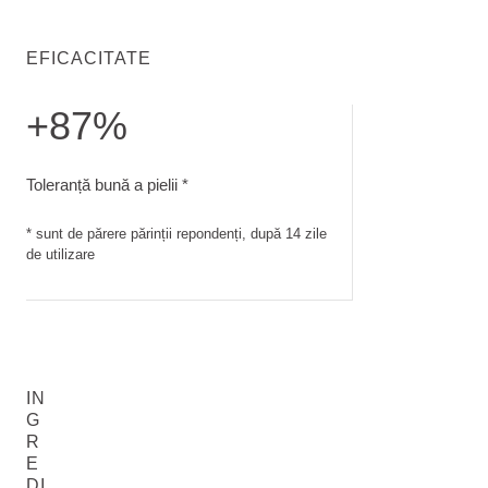
EFICACITATE
+87%
Toleranță bună a pielii. sunt de părere părinții repondenți, du
Toleranță bună a pielii *
* sunt de părere părinții repondenți, după 14 zile
de utilizare
IN
G
R
E
DI