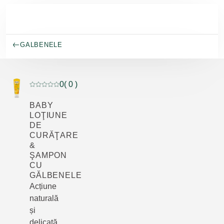
Salt la conținutul principal
GALBENELE
0
( 0 )
Evaluare curentă: 0 din 5 stele evaluat de 0 clienți
BABY
LOŢIUNE
DE
CURĂŢARE
&
ŞAMPON
CU
GĂLBENELE
Acțiune
naturală
și
delicată