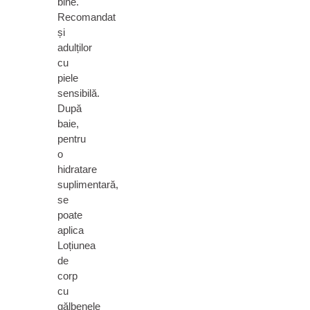
bine.
Recomandat
și
adulților
cu
piele
sensibilă.
După
baie,
pentru
o
hidratare
suplimentară,
se
poate
aplica
Loțiunea
de
corp
cu
gălbenele