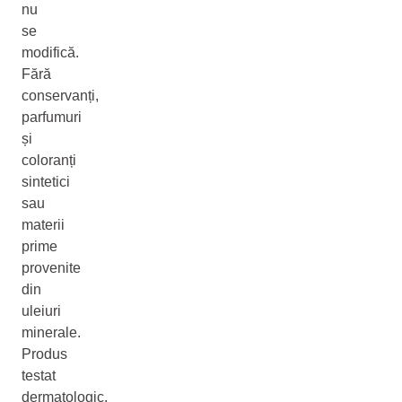
nu
se
modifică.
Fără
conservanți,
parfumuri
și
coloranți
sintetici
sau
materii
prime
provenite
din
uleiuri
minerale.
Produs
testat
dermatologic,