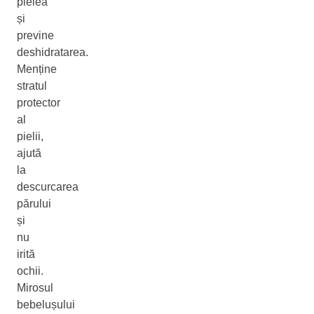
pielea
și
previne
deshidratarea.
Menține
stratul
protector
al
pielii,
ajută
la
descurcarea
părului
și
nu
irită
ochii.
Mirosul
bebelușului