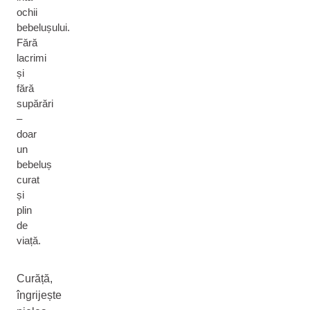
ochii
bebelușului.
Fără
lacrimi
și
fără
supărări
–
doar
un
bebeluș
curat
și
plin
de
viață.
Curăță,
îngrijește