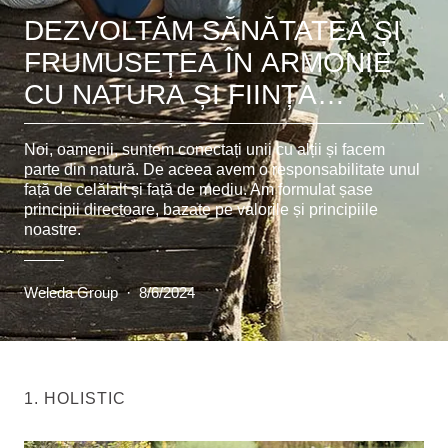
DEZVOLTĂM SĂNĂTATEA ȘI
FRUMUSEȚEA ÎN ARMONIE
CU NATURA ȘI FIINȚA
UMANĂ
Noi, oamenii, suntem conectați unii cu alții și facem
parte din natură. De aceea avem o responsabilitate unul
față de celălalt și față de mediu. Am formulat șase
principii directoare, bazate pe valorile și principiile
noastre.
Weleda Group
·
8/6/2024
1. HOLISTIC