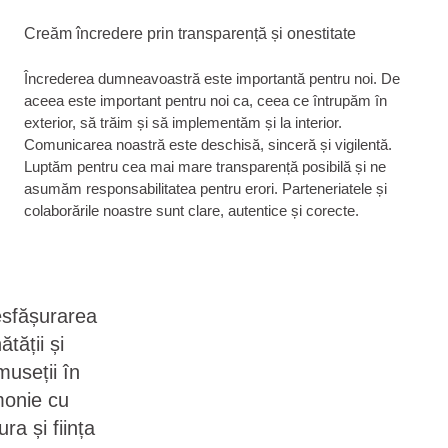
Creăm încredere prin transparență și onestitate
Încrederea dumneavoastră este importantă pentru noi. De
aceea este important pentru noi ca, ceea ce întrupăm în
exterior, să trăim și să implementăm și la interior.
Comunicarea noastră este deschisă, sinceră și vigilentă.
Luptăm pentru cea mai mare transparență posibilă și ne
asumăm responsabilitatea pentru erori. Parteneriatele și
colaborările noastre sunt clare, autentice și corecte.
sfășurarea
ătății și
museții în
onie cu
ura și ființa