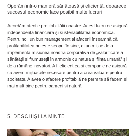
Operăm într-o manieră sănătoasă și eficientă, deoarece
succesul economic face posibil multe lucruri
Acordăm atenție profitabilității noastre. Acest lucru ne asigură
independența financiară și sustenabilitatea economică.
Pentru noi, un bun management al afacerii înseamnă că
profitabilitatea nu este scopul în sine, ci un mijloc de a
implementa misiunea noastră corporativă de „valorificare a
sănătății și frumuseții în armonie cu natura și ființa umană” și
de a rămâne inovatori. A fi eficient ca și companie ne asigură
că avem mijloacele necesare pentru a crea valoare pentru
societate. A avea o afacere profitabilă ne permite să facem și
mai mult bine pentru oameni și natură.
5. DESCHIȘI LA MINTE