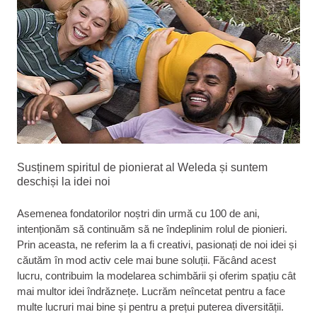
Susținem spiritul de pionierat al Weleda și suntem
deschiși la idei noi
Asemenea fondatorilor noștri din urmă cu 100 de ani,
intenționăm să continuăm să ne îndeplinim rolul de pionieri.
Prin aceasta, ne referim la a fi creativi, pasionați de noi idei și
căutăm în mod activ cele mai bune soluții. Făcând acest
lucru, contribuim la modelarea schimbării și oferim spațiu cât
mai multor idei îndrăznețe. Lucrăm neîncetat pentru a face
multe lucruri mai bine și pentru a prețui puterea diversității.