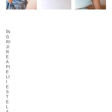
ÎN
G
RI
JI
R
E
A
PI
E
LI
I
E
S
T
E
L
A