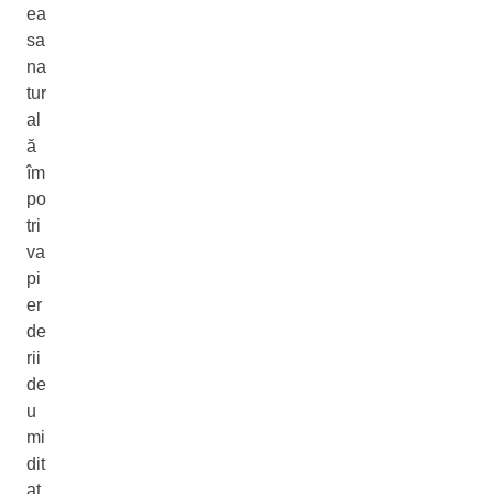
ea
sa
na
tur
al
ă
îm
po
tri
va
pi
er
de
rii
de
u
mi
dit
at