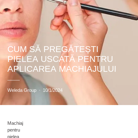
CUM SĂ PREGĂTEȘTI
PIELEA USCATĂ PENTRU
APLICAREA MACHIAJULUI
Weleda Group
·
10/1/2024
Machiaj
pentru
pielea