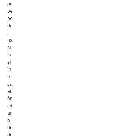
or,
pe
po
du
l
na
su
lui
și
în
mi
ca
ad
ân
cit
ur
ă
de
de