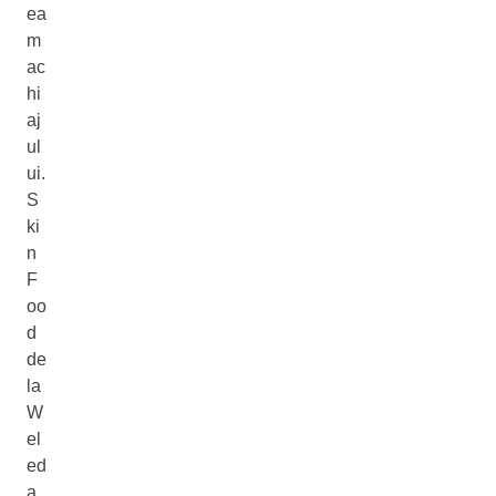
ea
m
ac
hi
aj
ul
ui.
S
ki
n
F
oo
d
de
la
W
el
ed
a