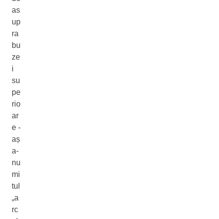
as
up
ra
bu
ze
i
su
pe
rio
ar
e -
aș
a-
nu
mi
tul
„a
rc