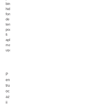
bine
hidratată,
fondul
de
ten
poate
fi
aplicat
mai
ușor.
P
en
tru
oc
az
ii