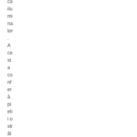
ca
ilu
mi
na
tor
.
A
ce
st
a
co
nf
er
ă
pi
eli
i o
str
ăl