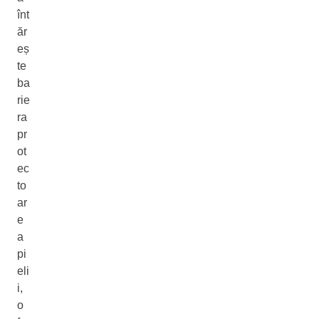
înt
ăr
eș
te
ba
rie
ra
pr
ot
ec
to
ar
e
a
pi
eli
i,
o