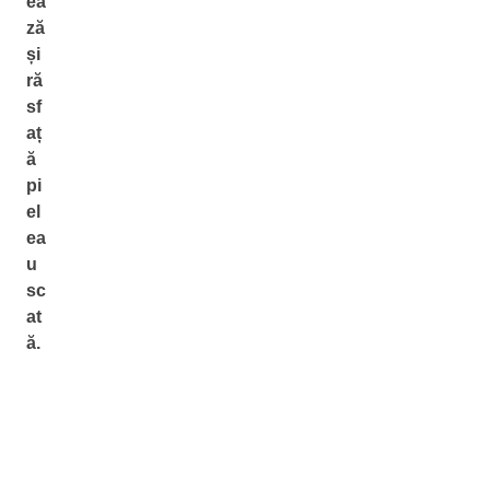
ea
ză
și
ră
sf
aț
ă
pi
el
ea
u
sc
at
ă.