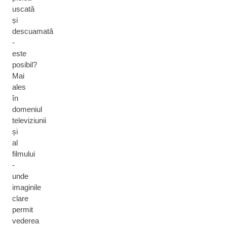
uscată
și
descuamată
-
este
posibil?
Mai
ales
în
domeniul
televiziunii
și
al
filmului
-
unde
imaginile
clare
permit
vederea