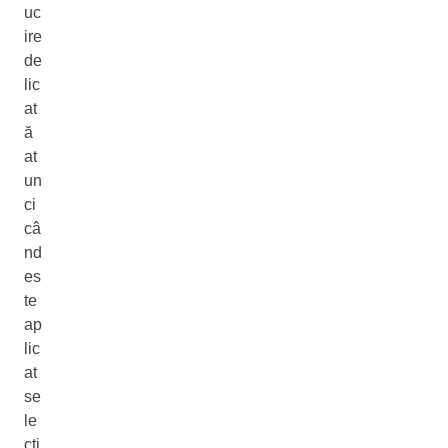
uc
ire
de
lic
at
ă
at
un
ci
câ
nd
es
te
ap
lic
at
se
le
cti