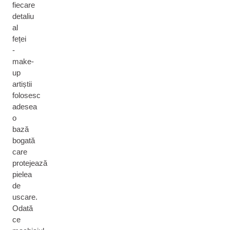
fiecare
detaliu
al
feței
-
make-
up
artiștii
folosesc
adesea
o
bază
bogată
care
protejează
pielea
de
uscare.
Odată
ce