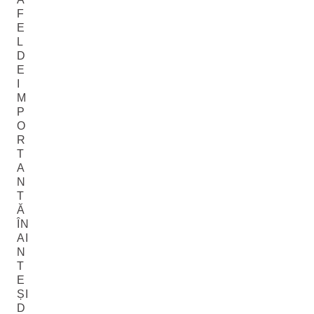
F
E
L
D
E
I
M
P
O
R
T
A
N
T
Ă
ÎN
AI
N
T
E
ȘI
D