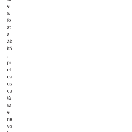
e
a
fo
st
sl
ăb
ită
,
pi
el
ea
us
ca
tă
ar
e
ne
vo