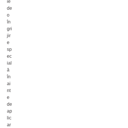
ie
de
o
în
gri
jir
e
sp
ec
ial
ă
în
ai
nt
e
de
ap
lic
ar