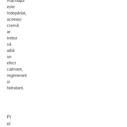
machiajul
este
îndepărtat,
aceeași
cremă
ar
trebui
să
aibă
un
efect
calmant,
regenerant
și
hidratant.
Pi
el