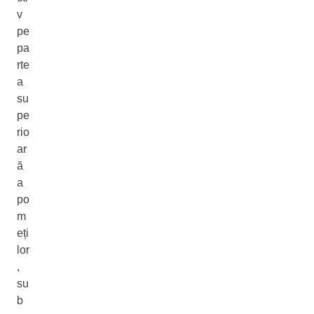
v
pe
pa
rte
a
su
pe
rio
ar
ă
a
po
m
eți
lor
,
su
b