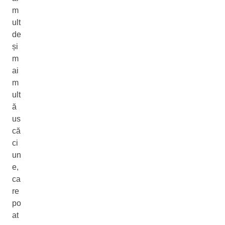
m
ult
de
și
m
ai
m
ult
ă
us
că
ci
un
e,
ca
re
po
at