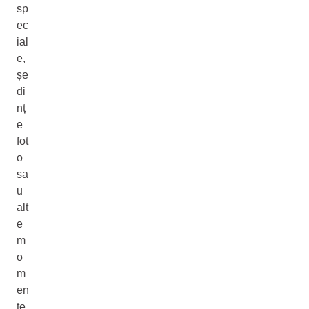
sp
ec
ial
e,
șe
di
nț
e
fot
o
sa
u
alt
e
m
o
m
en
te